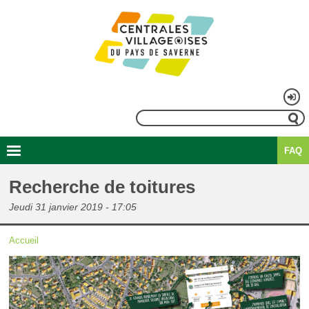
Aller
au
contenu
principal
Menu
Rechercher
du
FAQ
compte
Second
Navigation
de
menu
principale
Recherche de toitures
l'utilisateur
Jeudi 31 janvier 2019 - 17:05
Accueil
Fil
d'Ariane