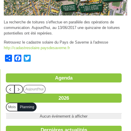
La recherche de toitures s'effectue en parallèle des opérations de
communication. Aujourd'hui, au 13/06/2017 une quinzaine de toitures
potentielles ont été repérées.
Retrouvez le cadastre solaire du Pays de Saverne à l'adresse
http://cadastresolaire.paysdesaverne.fr
S
F
T
h
a
w
a
c
i
Agenda
r
e
t
e
b
t
Aujourd'hui
o
e
2026
o
r
k
Mois
Planning
Aucun événement à afficher
Dernières actualités